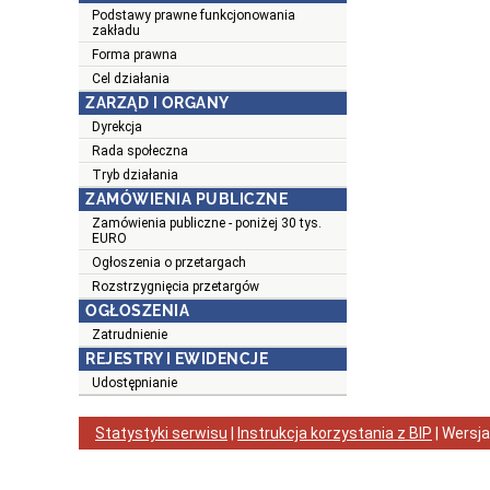
Podstawy prawne funkcjonowania
zakładu
Forma prawna
Cel działania
ZARZĄD I ORGANY
Dyrekcja
Rada społeczna
Tryb działania
ZAMÓWIENIA PUBLICZNE
Zamówienia publiczne - poniżej 30 tys.
EURO
Ogłoszenia o przetargach
Rozstrzygnięcia przetargów
OGŁOSZENIA
Zatrudnienie
REJESTRY I EWIDENCJE
Udostępnianie
Statystyki serwisu
|
Instrukcja korzystania z BIP
| Wersj