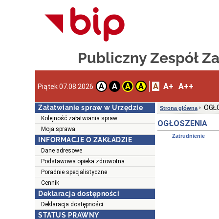
Publiczny Zespół Z
A
A+
A++
A
A
A
A
Piątek 07.08.2026
Załatwianie spraw w Urzędzie
OGŁ
Strona główna
Kolejność załatwiania spraw
OGŁOSZENIA
Moja sprawa
Zatrudnienie
INFORMACJE O ZAKŁADZIE
Dane adresowe
Podstawowa opieka zdrowotna
Poradnie specjalistyczne
Cennik
Deklaracja dostępności
Deklaracja dostępności
STATUS PRAWNY