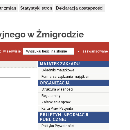
tr zmian
Statystyki stron
Deklaracja dostępności
yjnego w Żmigrodzie
i w serwisie:
zaawansowane
MAJĄTEK ZAKŁADU
Składniki majątkowe
Forma zarządzania majątkiem
ORGANIZACJA
Struktura własności
Regulaminy
Załatwianie spraw
Karta Praw Pacjenta
BIULETYN INFORMACJI
PUBLICZNEJ
Polityka Prywatności